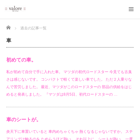
Home
過去の記事一覧
車
初めての車。
私が初めて自分で手に入れた車。 マツダの初代ロードスター 今見ても古臭
さは感じないです。 コンパクトで軽くて楽しい車でした。 ただ２人乗りな
んで苦労しました。 最近、マツダがこのロードスターの 部品の供給をはじ
めると発表しました。 『マツダは8月5日、初代ロードスターの …
車のシートが。
炎天下に車置いていると 車内めちゃくちゃ 熱くなるじゃないですか。 ステ
アリングは触るのを ためらうほど熱い。 それ以上に、シートが熱い。 一度