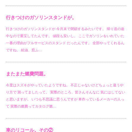
行きつけのガソリンスタンドが。
行きつけのガソリンスタンドが 今月末で閉鎖するみたいです。 帰り道の途
中なので重宝してたんです。 値段も安いし。 ここでガソリンをいれていた
一番の理由がフルサービスのスタンド だったんです。 全部やってくれるん
ですね。 給油、窓ふ…
またまた燃費問題。
今度はスズキがやっていたようですね。 不正じゃないけどちょっと違うや
り方で 測ってましたって。 実際のところ、皆さんそんなに 気にはしてない
と思いますが。 いつも不思議に思うんですが 車作っているメーカーの人っ
て 実際の燃費ってカタログ燃…
車のリコール。その②