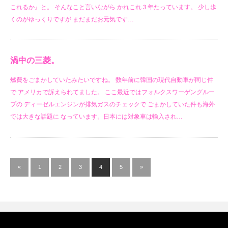
これるか』と。 そんなこと言いながら かれこれ３年たっています。 少し歩
くのがゆっくりですが まだまだお元気です…
渦中の三菱。
燃費をごまかしていたみたいですね。 数年前に韓国の現代自動車が同じ件
で アメリカで訴えられてました。 ここ最近ではフォルクスワーゲングルー
プの ディーゼルエンジンが排気ガスのチェックで ごまかしていた件も海外
では大きな話題に なっています。日本には対象車は輸入され…
«
1
2
3
4
5
»