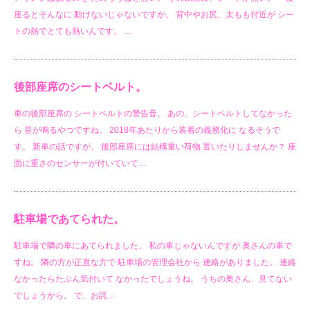
座るとそんなに 動けないじゃないですか。 背中やお尻、太もも付近が シー
トの熱でとても熱いんです。 …
後部座席のシートベルト。
車の後部座席の シートベルトの警告音。 あの、シートベルトしてなかった
ら 音が鳴るやつですね。 2018年あたりから装着の義務化に なるそうで
す。 新車の話ですが。 後部座席には結構重い荷物 置いたりしませんか？ 座
面に重さのセンサーが付いていて…
駐車場であてられた。
駐車場で隣の車にあてられました。 私の車じゃないんですが 奥さんの車で
すね。 隣の方が正直な方で 駐車場の管理会社から 連絡がありました。 連絡
なかったらたぶん気付いて なかったでしょうね。 うちの奥さん、見てない
でしょうから。 で、お詫…