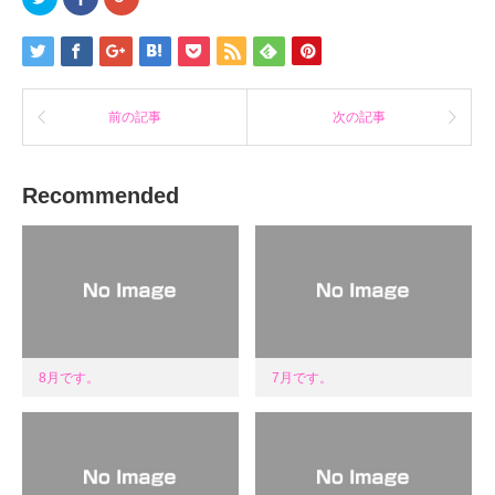
リ
で
リ
ッ
共
ッ
ク
有
ク
し
す
し
て
る
て
Twitter
に
Google+
で
は
で
共
ク
共
有
リ
有
前の記事
次の記事
(新
ッ
(新
し
ク
し
い
し
い
ウ
て
ウ
ィ
く
ィ
Recommended
ン
だ
ン
ド
さ
ド
ウ
い
ウ
で
(新
で
開
し
開
き
い
き
ま
ウ
ま
す)
ィ
す)
ン
ド
ウ
で
開
き
8月です。
7月です。
ま
す)