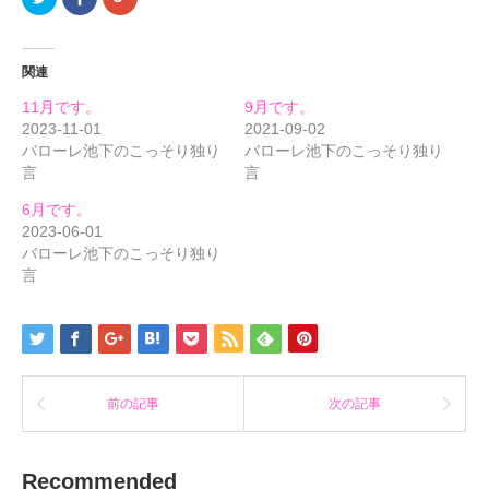
リ
で
リ
ッ
共
ッ
ク
有
ク
し
す
し
て
る
て
関連
Twitter
に
Google+
で
は
で
共
ク
共
11月です。
9月です。
有
リ
有
(新
ッ
(新
2023-11-01
2021-09-02
し
ク
し
バローレ池下のこっそり独り
バローレ池下のこっそり独り
い
し
い
ウ
て
ウ
言
言
ィ
く
ィ
ン
だ
ン
ド
さ
ド
6月です。
ウ
い
ウ
で
(新
で
2023-06-01
開
し
開
バローレ池下のこっそり独り
き
い
き
ま
ウ
ま
言
す)
ィ
す)
ン
ド
ウ
で
開
き
ま
す)
前の記事
次の記事
Recommended