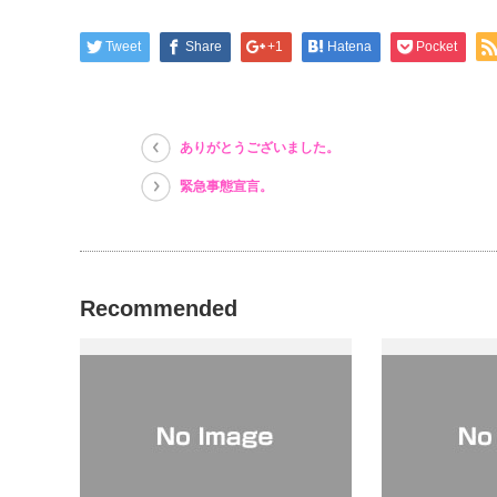
ィ
く
ィ
ン
だ
ン
ド
さ
ド
ウ
い
ウ
Tweet
Share
+1
Hatena
Pocket
で
(新
で
開
し
開
き
い
き
ま
ウ
ま
す)
ィ
す)
ン
ド
ありがとうございました。
ウ
で
開
緊急事態宣言。
き
ま
す)
Recommended