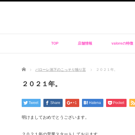
TOP
店舗情報
valoreの特徴
Home
バローレ池下のこっそり独り言
２０２１年。
２０２１年。
Tweet
Share
+1
Hatena
Pocket
明けましておめでとうございます。
２０２１年の営業スタートしております。