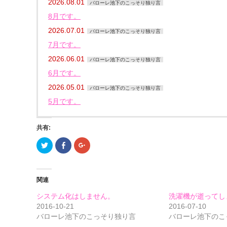
2026.08.01
バローレ池下のこっそり独り言
8月です。
2026.07.01
バローレ池下のこっそり独り言
7月です。
2026.06.01
バローレ池下のこっそり独り言
6月です。
2026.05.01
バローレ池下のこっそり独り言
5月です。
共有:
ク
Facebook
ク
リ
で
リ
ッ
共
ッ
ク
有
ク
し
す
し
て
る
て
関連
Twitter
に
Google+
で
は
で
共
ク
共
システム化はしません。
洗濯機が逝ってし
有
リ
有
(新
ッ
(新
2016-10-21
2016-07-10
し
ク
し
バローレ池下のこっそり独り言
バローレ池下のこ
い
し
い
ウ
て
ウ