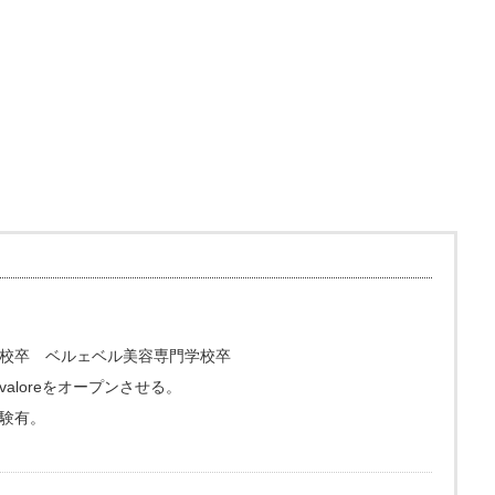
校卒 ベルェベル美容専門学校卒
loreをオープンさせる。
験有。