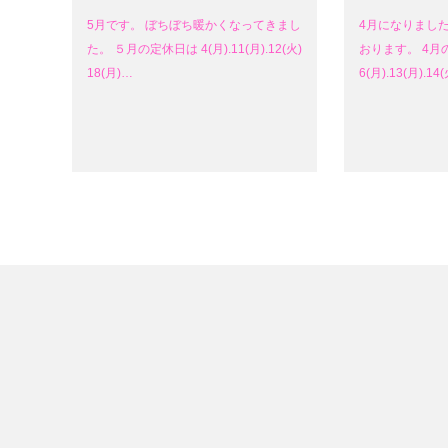
5月です。 ぼちぼち暖かくなってきまし
4月になりまし
た。 ５月の定休日は 4(月).11(月).12(火)
おります。 4月
18(月)…
6(月).13(月).14