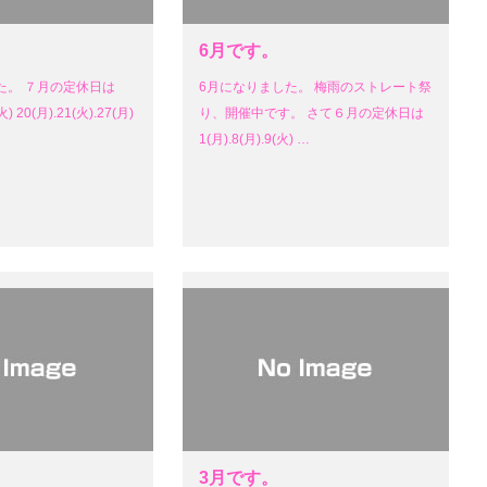
6月です。
た。 ７月の定休日は
6月になりました。 梅雨のストレート祭
火) 20(月).21(火).27(月)
り、開催中です。 さて６月の定休日は
1(月).8(月).9(火) …
3月です。