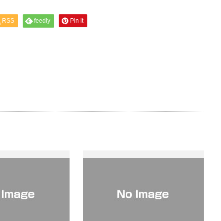
RSS
feedly
Pin it