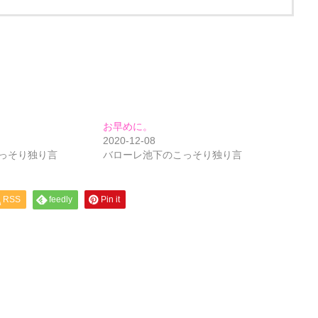
お早めに。
2020-12-08
っそり独り言
バローレ池下のこっそり独り言
RSS
feedly
Pin it