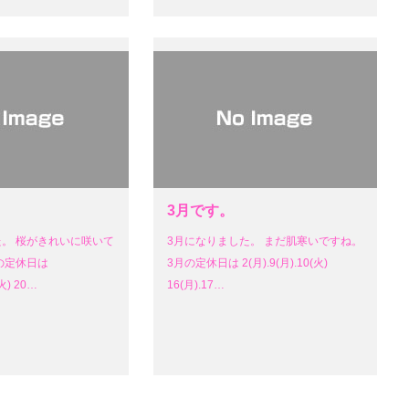
3月です。
た。 桜がきれいに咲いて
3月になりました。 まだ肌寒いですね。
の定休日は
3月の定休日は 2(月).9(月).10(火)
(火) 20…
16(月).17…