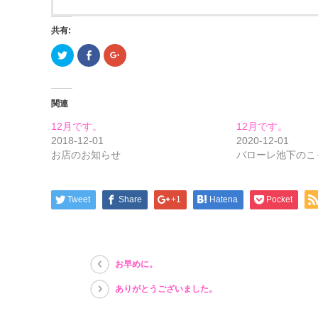
共有:
ク
Facebook
ク
リ
で
リ
ッ
共
ッ
ク
有
ク
し
す
し
て
る
て
関連
Twitter
に
Google+
で
は
で
共
ク
共
12月です。
12月です。
有
リ
有
(新
ッ
(新
2018-12-01
2020-12-01
し
ク
し
お店のお知らせ
バローレ池下のこ
い
し
い
ウ
て
ウ
ィ
く
ィ
ン
だ
ン
ド
さ
ド
ウ
い
ウ
Tweet
Share
+1
Hatena
Pocket
で
(新
で
開
し
開
き
い
き
ま
ウ
ま
す)
ィ
す)
ン
ド
お早めに。
ウ
で
開
ありがとうございました。
き
ま
す)