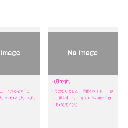
6月です。
た。 ７月の定休日は
6月になりました。 梅雨のストレート祭
火) 20(月).21(火).27(月)
り、開催中です。 さて６月の定休日は
1(月).8(月).9(火) …