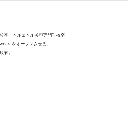
校卒 ベルェベル美容専門学校卒
loreをオープンさせる。
験有。