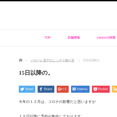
TOP
店舗情報
valoreの特徴
Home
バローレ池下のこっそり独り言
15日以降の。
15日以降の。
Tweet
Share
+1
Hatena
Pocket
今年の１２月は、コロナの影響だと思いますが
１５日以降に予約が集中しております。