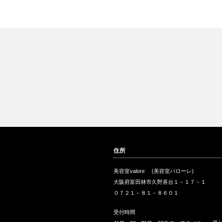
住所
美容室valore (美容室バローレ)
大阪府富田林市久野喜台１－１７－１
０７２１－８１－８６０１
受付時間