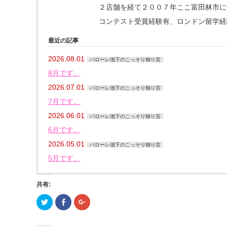
２店舗を経て２００７年ここ富田林市にva
コンテスト受賞経験有、ロンドン留学経
最近の記事
2026.08.01
バローレ池下のこっそり独り言
8月です。
2026.07.01
バローレ池下のこっそり独り言
7月です。
2026.06.01
バローレ池下のこっそり独り言
6月です。
2026.05.01
バローレ池下のこっそり独り言
5月です。
共有:
ク
Facebook
ク
リ
で
リ
ッ
共
ッ
ク
有
ク
し
す
し