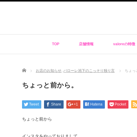
TOP
店舗情報
valoreの特徴
Home
お店のお知らせ
,
バローレ池下のこっそり独り言
ちょっ
ちょっと前から。
Tweet
Share
+1
Hatena
Pocket
ちょっと前から
インスタをやっておりまして、