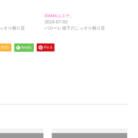
RAMAエステ。
2019-07-03
っそり独り言
バローレ池下のこっそり独り言
RSS
feedly
Pin it