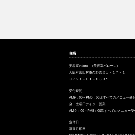
住所
美容室valore (美容室バローレ)
大阪府富田林市久野喜台１－１７－１
０７２１－８１－８６０１
受付時間
AM9：00－PM5：00迄すべてのメニュー受
金・土曜日ナイター営業
AM９：00－PM8：00迄すべてのメニュー受
定休日
毎週月曜日