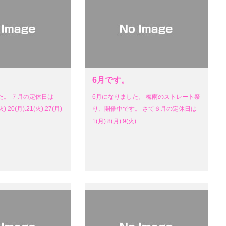
6月です。
た。 ７月の定休日は
6月になりました。 梅雨のストレート祭
火) 20(月).21(火).27(月)
り、開催中です。 さて６月の定休日は
1(月).8(月).9(火) …