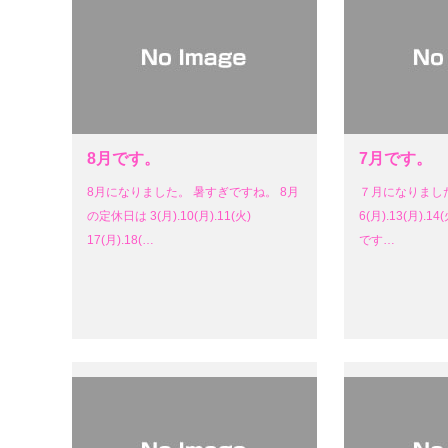
8月です。
7月です。
8月になりました。 暑すぎですね。 8月
７月になりまし
の定休日は 3(月).10(月).11(火)
6(月).13(月).14(
17(月).18(…
です…