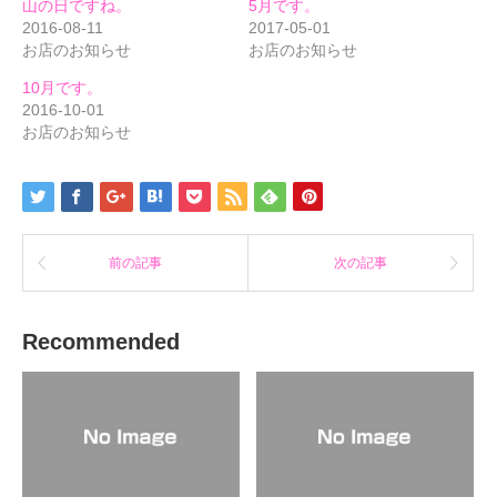
山の日ですね。
5月です。
有
リ
有
(新
ッ
(新
2016-08-11
2017-05-01
し
ク
し
お店のお知らせ
お店のお知らせ
い
し
い
ウ
て
ウ
ィ
く
ィ
10月です。
ン
だ
ン
ド
さ
ド
2016-10-01
ウ
い
ウ
で
(新
で
お店のお知らせ
開
し
開
き
い
き
ま
ウ
ま
す)
ィ
す)
ン
ド
ウ
で
開
き
前の記事
次の記事
ま
す)
Recommended