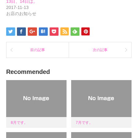
13日、14日は。
ン
だ
ン
ド
さ
ド
2017-11-13
ウ
い
ウ
で
(新
で
お店のお知らせ
開
し
開
き
い
き
ま
ウ
ま
す)
ィ
す)
ン
ド
ウ
で
開
き
前の記事
次の記事
ま
す)
Recommended
8月です。
7月です。