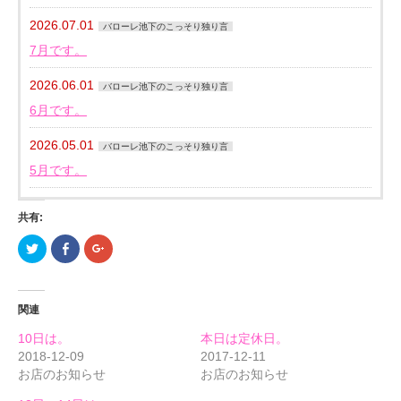
2026.07.01
バローレ池下のこっそり独り言
7月です。
2026.06.01
バローレ池下のこっそり独り言
6月です。
2026.05.01
バローレ池下のこっそり独り言
5月です。
共有:
ク
Facebook
ク
リ
で
リ
ッ
共
ッ
ク
有
ク
し
す
し
て
る
て
関連
Twitter
に
Google+
で
は
で
共
ク
共
10日は。
本日は定休日。
有
リ
有
(新
ッ
(新
2018-12-09
2017-12-11
し
ク
し
お店のお知らせ
お店のお知らせ
い
し
い
ウ
て
ウ
ィ
く
ィ