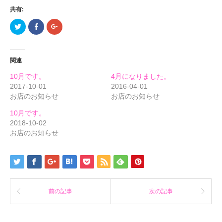
共有:
ク
Facebook
ク
リ
で
リ
ッ
共
ッ
ク
有
ク
し
す
し
て
る
て
関連
Twitter
に
Google+
で
は
で
共
ク
共
10月です。
4月になりました。
有
リ
有
(新
ッ
(新
2017-10-01
2016-04-01
し
ク
し
お店のお知らせ
お店のお知らせ
い
し
い
ウ
て
ウ
ィ
く
ィ
10月です。
ン
だ
ン
ド
さ
ド
2018-10-02
ウ
い
ウ
で
(新
で
お店のお知らせ
開
し
開
き
い
き
ま
ウ
ま
す)
ィ
す)
ン
ド
ウ
で
開
き
前の記事
次の記事
ま
す)