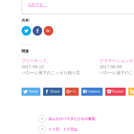
5月です。
共有:
ク
Facebook
ク
リ
で
リ
ッ
共
ッ
ク
有
ク
し
す
し
て
る
て
関連
Twitter
に
Google+
で
は
で
共
ク
共
ブリーチって。
グラデーションカ
有
リ
有
(新
ッ
(新
2017-09-13
2017-06-09
し
ク
し
バローレ池下のこっそり独り言
バローレ池下のこ
い
し
い
ウ
て
ウ
ィ
く
ィ
ン
だ
ン
ド
さ
ド
ウ
い
ウ
Tweet
Share
+1
Hatena
Pocket
で
(新
で
開
し
開
き
い
き
ま
ウ
ま
す)
ィ
す)
ン
ド
あんかけパスタとひもの食堂。
ウ
で
開
１１日、１２日は。
き