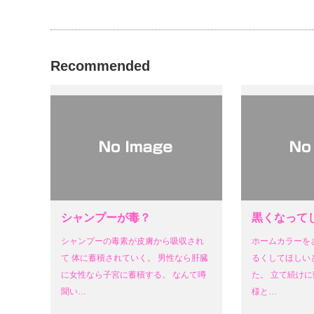
ま
す)
Recommended
シャンプーが毒？
黒くなって
シャンプーの毒素が皮膚から吸収され
ホームカラーを
て 体に蓄積されていく。 男性なら肝臓
るくしてほしい
に女性なら子宮に蓄積する。 なんて噂
た。 立て続けに
聞い…
様と…