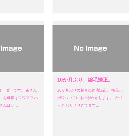
10か月ぶり、縮毛矯正。
オーダーです。 弟さん
10か月ぶりの超音波縮毛矯正。 根元が
 お母様はフワフワ ハ
ボワついているのがわかります。 近づ
娘さんはサ…
くと じりじりきてます…