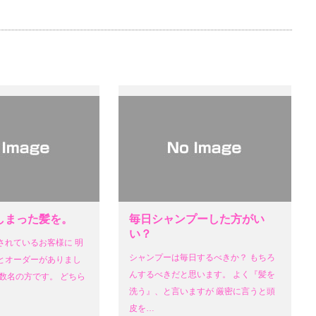
しまった髪を。
毎日シャンプーした方がい
い？
されているお客様に 明
シャンプーは毎日するべきか？ もちろ
とオーダーがありまし
んするべきだと思います。 よく『髪を
数名の方です。 どちら
洗う』、と言いますが 厳密に言うと頭
皮を…