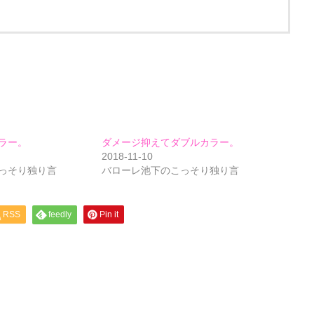
ラー。
ダメージ抑えてダブルカラー。
2018-11-10
っそり独り言
バローレ池下のこっそり独り言
RSS
feedly
Pin it