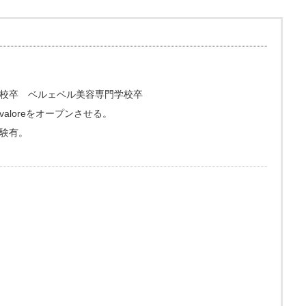
校卒 ベルェベル美容専門学校卒
loreをオープンさせる。
験有。