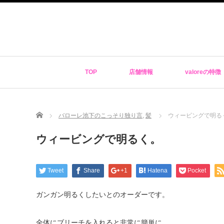
TOP
店舗情報
valoreの特徴
Home
バローレ池下のこっそり独り言
,
髪
ウィービングで明る
ウィービングで明るく。
Tweet
Share
+1
Hatena
Pocket
ガンガン明るくしたいとのオーダーです。
全体にブリーチを入れると非常に簡単に