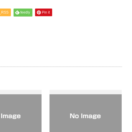
RSS
feedly
Pin it