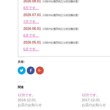
2026.08.01
バローレ池下のこっそり独り言
8月です。
2026.07.01
バローレ池下のこっそり独り言
7月です。
2026.06.01
バローレ池下のこっそり独り言
6月です。
2026.05.01
バローレ池下のこっそり独り言
5月です。
共有:
ク
Facebook
ク
リ
で
リ
ッ
共
ッ
ク
有
ク
し
す
し
て
る
て
関連
Twitter
に
Google+
で
は
で
共
ク
共
12月です。
12月です。
有
リ
有
(新
ッ
(新
2018-12-01
2017-12-01
し
ク
し
お店のお知らせ
お店のお知らせ
い
し
い
ウ
て
ウ