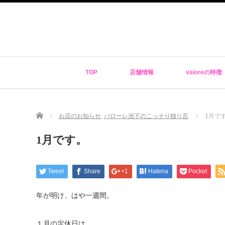
TOP
店舗情報
valoreの特徴
Home
お店のお知らせ
,
バローレ池下のこっそり独り言
1月で
1月です。
Tweet
Share
+1
Hatena
Pocket
年が明け、はや一週間。
１月の定休日は