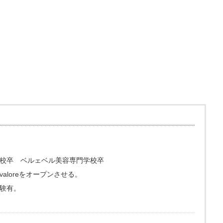
校卒 ベルェベル美容専門学校卒
loreをオープンさせる。
験有。