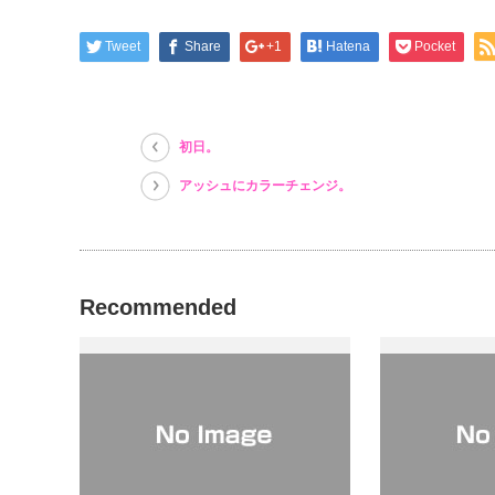
ィ
く
ィ
ン
だ
ン
ド
さ
ド
ウ
い
ウ
Tweet
Share
+1
Hatena
Pocket
で
(新
で
開
し
開
き
い
き
ま
ウ
ま
す)
ィ
す)
ン
ド
初日。
ウ
で
開
アッシュにカラーチェンジ。
き
ま
す)
Recommended