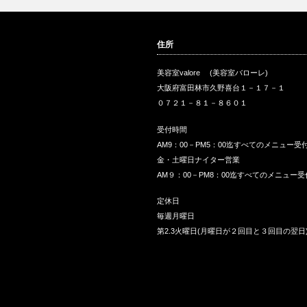
住所
美容室valore (美容室バローレ)
大阪府富田林市久野喜台１－１７－１
０７２１－８１－８６０１
受付時間
AM9：00－PM5：00迄すべてのメニュー受
金・土曜日ナイター営業
AM９：00－PM8：00迄すべてのメニュー受
定休日
毎週月曜日
第2.3火曜日(月曜日が２回目と３回目の翌日