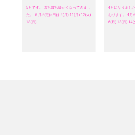
5月です。 ぼちぼち暖かくなってきまし
4月になりまし
た。 ５月の定休日は 4(月).11(月).12(火)
おります。 4月
18(月)…
6(月).13(月).14