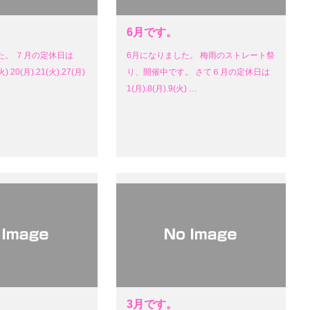
6月です。
た。 ７月の定休日は
6月になりました。 梅雨のストレート祭
火) 20(月).21(火).27(月)
り、開催中です。 さて６月の定休日は
1(月).8(月).9(火) …
3月です。