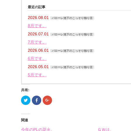
最近の記事
2026.08.01
バローレ池下のこっそり独り言
8月です。
2026.07.01
バローレ池下のこっそり独り言
7月です。
2026.06.01
バローレ池下のこっそり独り言
6月です。
2026.05.01
バローレ池下のこっそり独り言
5月です。
共有:
ク
Facebook
ク
リ
で
リ
ッ
共
ッ
ク
有
ク
し
す
し
て
る
て
関連
Twitter
に
Google+
で
は
で
共
ク
共
今年のPLの花火。
ＧＷは。