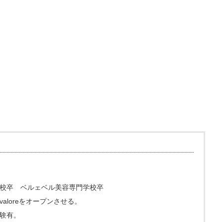
校卒 ベルェベル美容専門学校卒
loreをオープンさせる。
験有。