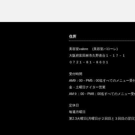
住所
美容室valore (美容室バローレ)
大阪府富田林市久野喜台１－１７－１
０７２１－８１－８６０１
受付時間
AM9：00－PM5：00迄すべてのメニュー受
金・土曜日ナイター営業
AM９：00－PM8：00迄すべてのメニュー受
定休日
毎週月曜日
第2.3火曜日(月曜日が２回目と３回目の翌日