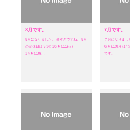
8月です。
7月です。
8月になりました。 暑すぎですね。 8月
７月になりまし
の定休日は 3(月).10(月).11(火)
6(月).13(月).14(
17(月).18(…
です…