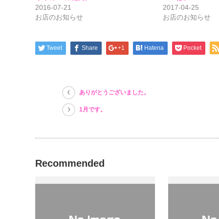
有
リ
有
(新
ッ
(新
2016-07-21
2017-04-25
し
ク
し
お店のお知らせ
お店のお知らせ
い
し
い
ウ
て
ウ
ィ
く
ィ
ン
だ
ン
ド
さ
ド
ウ
い
ウ
Tweet
Share
+1
Hatena
Pocket
で
(新
で
開
し
開
き
い
き
ま
ウ
ま
す)
ィ
す)
ン
ド
ありがとうございました。
ウ
で
開
1月です。
き
ま
す)
Recommended