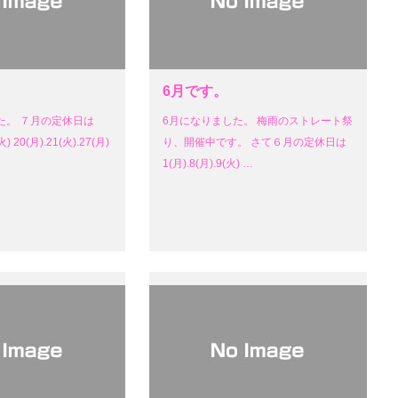
6月です。
た。 ７月の定休日は
6月になりました。 梅雨のストレート祭
火) 20(月).21(火).27(月)
り、開催中です。 さて６月の定休日は
1(月).8(月).9(火) …