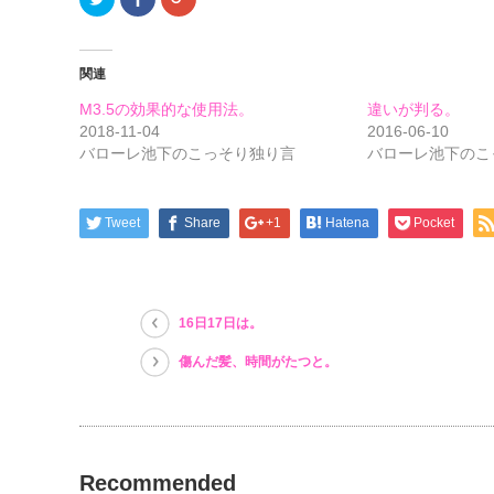
リ
で
リ
ッ
共
ッ
ク
有
ク
し
す
し
て
る
て
関連
Twitter
に
Google+
で
は
で
共
ク
共
M3.5の効果的な使用法。
違いが判る。
有
リ
有
(新
ッ
(新
2018-11-04
2016-06-10
し
ク
し
バローレ池下のこっそり独り言
バローレ池下のこ
い
し
い
ウ
て
ウ
ィ
く
ィ
ン
だ
ン
ド
さ
ド
ウ
い
ウ
Tweet
Share
+1
Hatena
Pocket
で
(新
で
開
し
開
き
い
き
ま
ウ
ま
す)
ィ
す)
ン
ド
16日17日は。
ウ
で
開
傷んだ髪、時間がたつと。
き
ま
す)
Recommended