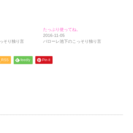
たっぷり使ってね。
2016-11-05
っそり独り言
バローレ池下のこっそり独り言
RSS
feedly
Pin it