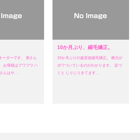
10か月ぶり、縮毛矯正。
オーダーです。 弟さん
10か月ぶりの超音波縮毛矯正。 根元が
 お母様はフワフワ ハ
ボワついているのがわかります。 近づ
娘さんはサ…
くと じりじりきてます…