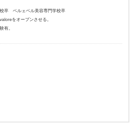
校卒 ベルェベル美容専門学校卒
loreをオープンさせる。
験有。