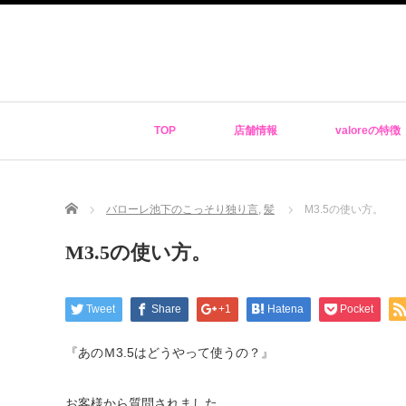
TOP
店舗情報
valoreの特徴
Home
バローレ池下のこっそり独り言
,
髪
M3.5の使い方。
M3.5の使い方。
Tweet
Share
+1
Hatena
Pocket
『あのＭ3.5はどうやって使うの？』
お客様から質問されました。