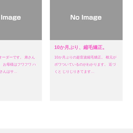
10か月ぶり、縮毛矯正。
オーダーです。 弟さん
10か月ぶりの超音波縮毛矯正。 根元が
 お母様はフワフワ ハ
ボワついているのがわかります。 近づ
娘さんはサ…
くと じりじりきてます…