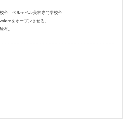
校卒 ベルェベル美容専門学校卒
loreをオープンさせる。
験有。