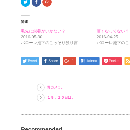
ク
Facebook
ク
リ
で
リ
ッ
共
ッ
ク
有
ク
し
す
し
て
る
て
関連
Twitter
に
Google+
で
は
で
共
ク
共
毛先に栄養がいかない？
薄くなってない？
有
リ
有
(新
ッ
(新
2016-05-30
2016-04-25
し
ク
し
バローレ池下のこっそり独り言
バローレ池下のこ
い
し
い
ウ
て
ウ
ィ
く
ィ
ン
だ
ン
ド
さ
ド
ウ
い
ウ
Tweet
Share
+1
Hatena
Pocket
で
(新
で
開
し
開
き
い
き
ま
ウ
ま
す)
ィ
す)
ン
ド
胃カメラ。
ウ
で
開
１９．２０日は。
き
ま
す)
Recommended