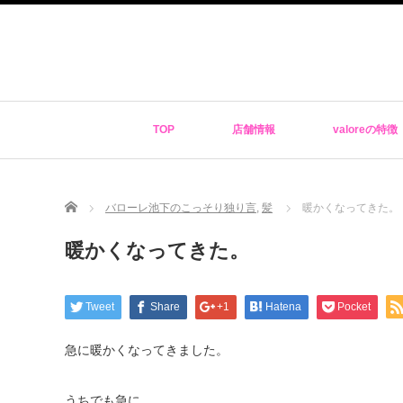
TOP
店舗情報
valoreの特徴
Home
バローレ池下のこっそり独り言
,
髪
暖かくなってきた。
暖かくなってきた。
Tweet
Share
+1
Hatena
Pocket
急に暖かくなってきました。
うちでも急に