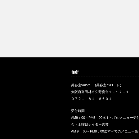
住所
美容室valore (美容室バローレ)
大阪府富田林市久野喜台１－１７－１
０７２１－８１－８６０１
受付時間
AM9：00－PM5：00迄すべてのメニュー受
金・土曜日ナイター営業
AM９：00－PM8：00迄すべてのメニュー受