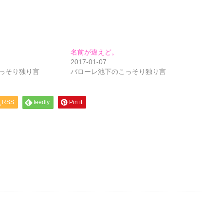
名前が違えど。
2017-01-07
っそり独り言
バローレ池下のこっそり独り言
RSS
feedly
Pin it