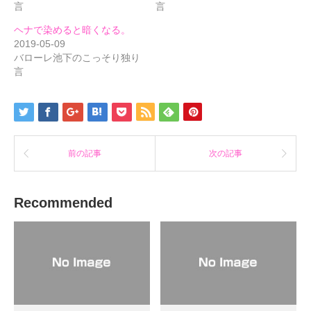
ウ
て
ウ
言
言
ィ
く
ィ
ン
だ
ン
ド
さ
ド
ヘナで染めると暗くなる。
ウ
い
ウ
で
(新
で
2019-05-09
開
し
開
バローレ池下のこっそり独り
き
い
き
ま
ウ
ま
言
す)
ィ
す)
ン
ド
ウ
で
開
き
ま
す)
前の記事
次の記事
Recommended