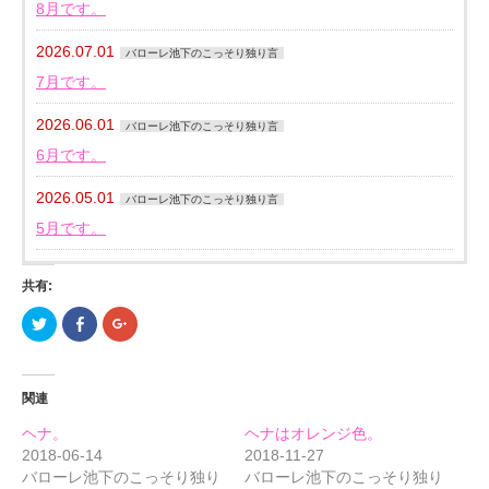
8月です。
2026.07.01
バローレ池下のこっそり独り言
7月です。
2026.06.01
バローレ池下のこっそり独り言
6月です。
2026.05.01
バローレ池下のこっそり独り言
5月です。
共有:
ク
Facebook
ク
リ
で
リ
ッ
共
ッ
ク
有
ク
し
す
し
て
る
て
関連
Twitter
に
Google+
で
は
で
共
ク
共
ヘナ。
ヘナはオレンジ色。
有
リ
有
(新
ッ
(新
2018-06-14
2018-11-27
し
ク
し
バローレ池下のこっそり独り
バローレ池下のこっそり独り
い
し
い