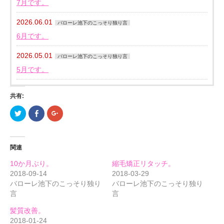
7月です。
2026.06.01
バローレ池下のこっそり独り言
6月です。
2026.05.01
バローレ池下のこっそり独り言
5月です。
共有:
ク
Facebook
ク
リ
で
リ
ッ
共
ッ
ク
有
ク
し
す
し
て
る
て
関連
Twitter
に
Google+
で
は
で
共
ク
共
10か月ぶり。
縮毛矯正リタッチ。
有
リ
有
(新
ッ
(新
2018-09-14
2018-03-29
し
ク
し
バローレ池下のこっそり独り
バローレ池下のこっそり独り
い
し
い
ウ
て
ウ
言
言
ィ
く
ィ
ン
だ
ン
ド
さ
ド
髪質改善。
ウ
い
ウ
で
(新
で
2018-01-24