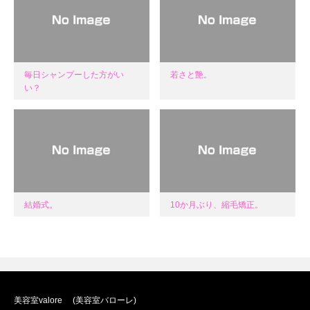
毎日シャンプーした方がい
若さと艶。
い？
結婚式。
10か月ぶり、縮毛矯正。
美容室valore (美容室バローレ)