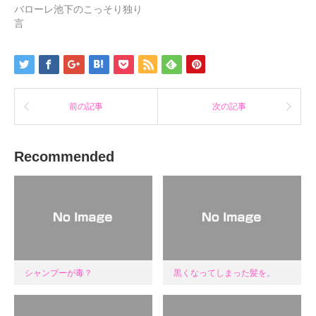
開
し
開
バローレ池下のこっそり独り
き
い
き
ま
ウ
ま
言
す)
ィ
す)
ン
ド
ウ
で
開
き
ま
す)
前の記事
次の記事
Recommended
シャンプーが毒？
黒くなってしまった髪を。