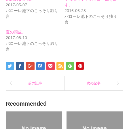
有
リ
有
(新
ッ
(新
2017-05-07
す。
し
ク
し
バローレ池下のこっそり独り
2016-06-28
い
し
い
ウ
て
ウ
言
バローレ池下のこっそり独り
ィ
く
ィ
ン
だ
ン
言
ド
さ
ド
ウ
い
ウ
で
(新
で
夏の頭皮。
開
し
開
2017-08-10
き
い
き
ま
ウ
ま
バローレ池下のこっそり独り
す)
ィ
す)
ン
言
ド
ウ
で
開
き
ま
す)
前の記事
次の記事
Recommended