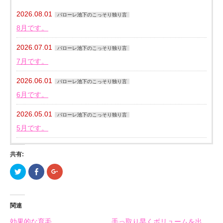
2026.08.01
バローレ池下のこっそり独り言
8月です。
2026.07.01
バローレ池下のこっそり独り言
7月です。
2026.06.01
バローレ池下のこっそり独り言
6月です。
2026.05.01
バローレ池下のこっそり独り言
5月です。
共有:
ク
Facebook
ク
リ
で
リ
ッ
共
ッ
ク
有
ク
し
す
し
て
る
て
関連
Twitter
に
Google+
で
は
で
共
ク
共
効果的な育毛。
手っ取り早くボリュームを出