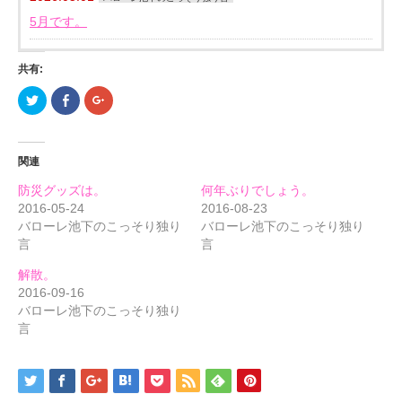
5月です。
共有:
ク
Facebook
ク
リ
で
リ
ッ
共
ッ
ク
有
ク
し
す
し
て
る
て
関連
Twitter
に
Google+
で
は
で
共
ク
共
防災グッズは。
何年ぶりでしょう。
有
リ
有
(新
ッ
(新
2016-05-24
2016-08-23
し
ク
し
バローレ池下のこっそり独り
バローレ池下のこっそり独り
い
し
い
ウ
て
ウ
言
言
ィ
く
ィ
ン
だ
ン
ド
さ
ド
解散。
ウ
い
ウ
で
(新
で
2016-09-16
開
し
開
バローレ池下のこっそり独り
き
い
き
ま
ウ
ま
言
す)
ィ
す)
ン
ド
ウ
で
開
き