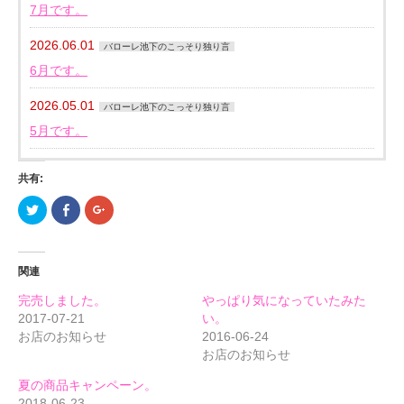
7月です。
2026.06.01
バローレ池下のこっそり独り言
6月です。
2026.05.01
バローレ池下のこっそり独り言
5月です。
共有:
ク
Facebook
ク
リ
で
リ
ッ
共
ッ
ク
有
ク
し
す
し
て
る
て
関連
Twitter
に
Google+
で
は
で
共
ク
共
完売しました。
やっぱり気になっていたみた
有
リ
有
(新
ッ
(新
2017-07-21
い。
し
ク
し
お店のお知らせ
2016-06-24
い
し
い
ウ
て
ウ
お店のお知らせ
ィ
く
ィ
ン
だ
ン
ド
さ
ド
夏の商品キャンペーン。
ウ
い
ウ
で
(新
で
2018-06-23