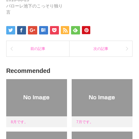
開
し
開
バローレ池下のこっそり独り
き
い
き
ま
ウ
ま
言
す)
ィ
す)
ン
ド
ウ
で
開
き
ま
す)
前の記事
次の記事
Recommended
8月です。
7月です。