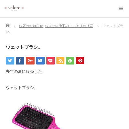
Home
お店のお知らせ
,
バローレ池下のこっそり独り言
ウェットブラ
シ。
ウェットブラシ。
去年の夏に販売した
ウェットブラシ。