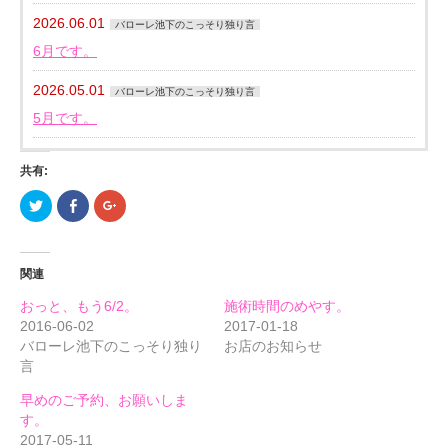
2026.06.01
バローレ池下のこっそり独り言
6月です。
2026.05.01
バローレ池下のこっそり独り言
5月です。
共有:
ク
Facebook
ク
リ
で
リ
ッ
共
ッ
ク
有
ク
し
す
し
て
る
て
関連
Twitter
に
Google+
で
は
で
共
ク
共
おっと、もう6/2。
施術時間のめやす。
有
リ
有
(新
ッ
(新
2016-06-02
2017-01-18
し
ク
し
バローレ池下のこっそり独り
お店のお知らせ
い
し
い
ウ
て
ウ
言
ィ
く
ィ
ン
だ
ン
ド
さ
ド
早めのご予約、お願いしま
ウ
い
ウ
で
(新
で
す。
開
し
開
2017-05-11
き
い
き