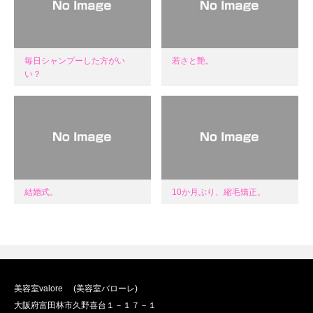
毎日シャンプーした方がい
若さと艶。
い？
結婚式。
10か月ぶり、縮毛矯正。
美容室valore (美容室バローレ)
大阪府富田林市久野喜台１－１７－１