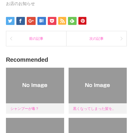
ま
ウ
ま
お店のお知らせ
す)
ィ
す)
ン
ド
ウ
で
開
き
ま
す)
前の記事
次の記事
Recommended
シャンプーが毒？
黒くなってしまった髪を。