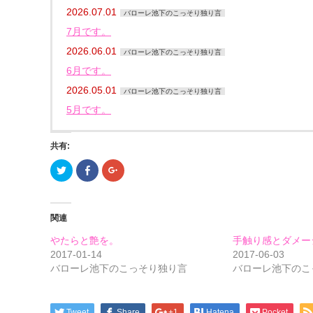
2026.07.01
バローレ池下のこっそり独り言
7月です。
2026.06.01
バローレ池下のこっそり独り言
6月です。
2026.05.01
バローレ池下のこっそり独り言
5月です。
共有:
ク
Facebook
ク
リ
で
リ
ッ
共
ッ
ク
有
ク
し
す
し
て
る
て
関連
Twitter
に
Google+
で
は
で
共
ク
共
やたらと艶を。
手触り感とダメー
有
リ
有
(新
ッ
(新
2017-01-14
2017-06-03
し
ク
し
バローレ池下のこっそり独り言
バローレ池下のこ
い
し
い
ウ
て
ウ
ィ
く
ィ
ン
だ
ン
ド
さ
ド
ウ
い
ウ
Tweet
Share
+1
Hatena
Pocket