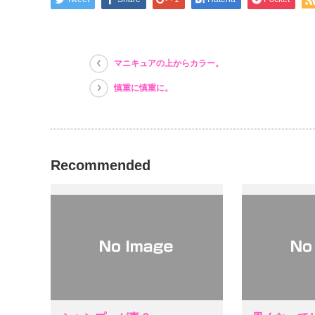
で
(新
で
開
し
開
き
い
き
ま
ウ
ま
す)
ィ
す)
ン
ド
マニキュアの上からカラー。
ウ
で
開
慎重に慎重に。
き
ま
す)
Recommended