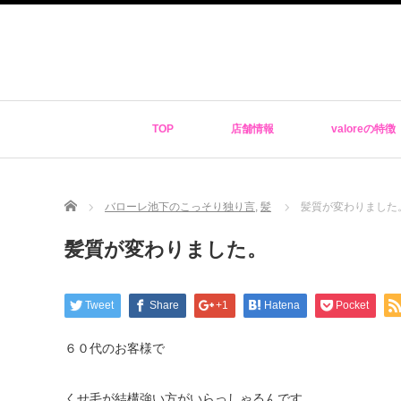
TOP
店舗情報
valoreの特徴
Home
バローレ池下のこっそり独り言
,
髪
髪質が変わりました
髪質が変わりました。
Tweet
Share
+1
Hatena
Pocket
６０代のお客様で
くせ毛が結構強い方がいらっしゃるんです。