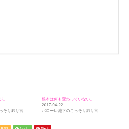
ジ。
根本は何も変わっていない。
2017-04-22
っそり独り言
バローレ池下のこっそり独り言
RSS
feedly
Pin it