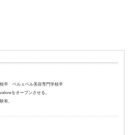
校卒 ベルェベル美容専門学校卒
loreをオープンさせる。
験有。