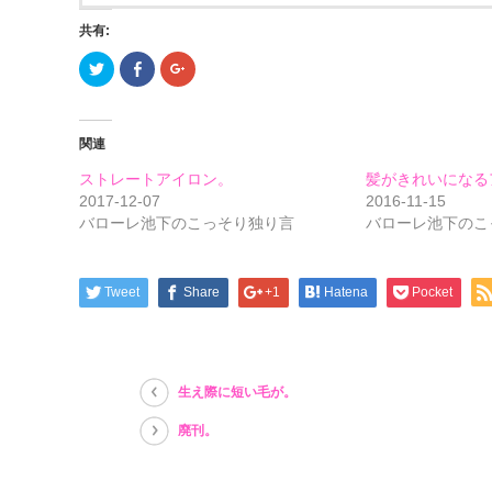
共有:
ク
Facebook
ク
リ
で
リ
ッ
共
ッ
ク
有
ク
し
す
し
て
る
て
関連
Twitter
に
Google+
で
は
で
共
ク
共
ストレートアイロン。
髪がきれいになる
有
リ
有
(新
ッ
(新
2017-12-07
2016-11-15
し
ク
し
バローレ池下のこっそり独り言
バローレ池下のこ
い
し
い
ウ
て
ウ
ィ
く
ィ
ン
だ
ン
ド
さ
ド
ウ
い
ウ
Tweet
Share
+1
Hatena
Pocket
で
(新
で
開
し
開
き
い
き
ま
ウ
ま
す)
ィ
す)
ン
ド
生え際に短い毛が。
ウ
で
開
廃刊。
き
ま
す)