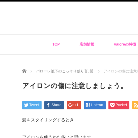
TOP
店舗情報
valoreの特徴
Home
バローレ池下のこっそり独り言
,
髪
アイロンの傷に注意
アイロンの傷に注意しましょう。
Tweet
Share
+1
Hatena
Pocket
髪をスタイリングするとき
アイロンを使うかた多いと思います。