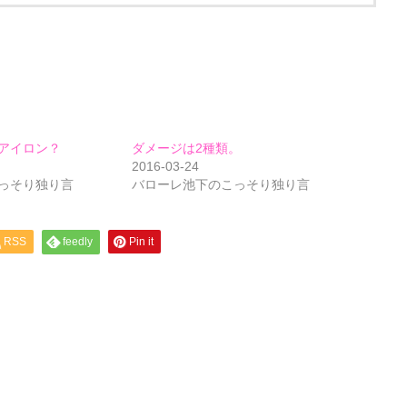
アイロン？
ダメージは2種類。
2016-03-24
っそり独り言
バローレ池下のこっそり独り言
RSS
feedly
Pin it