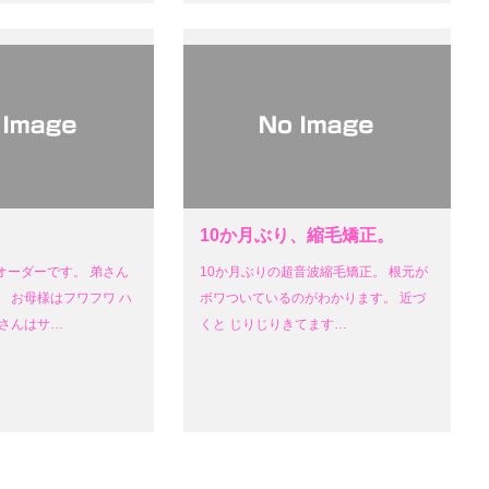
10か月ぶり、縮毛矯正。
オーダーです。 弟さん
10か月ぶりの超音波縮毛矯正。 根元が
 お母様はフワフワ ハ
ボワついているのがわかります。 近づ
娘さんはサ…
くと じりじりきてます…