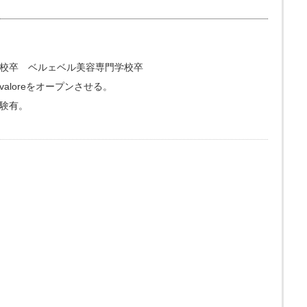
校卒 ベルェベル美容専門学校卒
loreをオープンさせる。
験有。