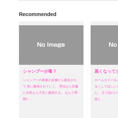
Recommended
シャンプーが毒？
黒くなって
シャンプーの毒素が皮膚から吸収され
ホームカラーを
て 体に蓄積されていく。 男性なら肝臓
るくしてほしい
に女性なら子宮に蓄積する。 なんて噂
た。 立て続けに
聞い…
様と…