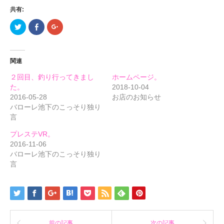
共有:
ク
Facebook
ク
リ
で
リ
ッ
共
ッ
ク
有
ク
し
す
し
て
る
て
関連
Twitter
に
Google+
で
は
で
共
ク
共
２回目、釣り行ってきまし
ホームページ。
有
リ
有
(新
ッ
(新
た。
2018-10-04
し
ク
し
2016-05-28
お店のお知らせ
い
し
い
ウ
て
ウ
バローレ池下のこっそり独り
ィ
く
ィ
ン
だ
ン
言
ド
さ
ド
ウ
い
ウ
で
(新
で
プレステVR。
開
し
開
2016-11-06
き
い
き
ま
ウ
ま
バローレ池下のこっそり独り
す)
ィ
す)
ン
言
ド
ウ
で
開
き
ま
す)
前の記事
次の記事