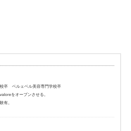
校卒 ベルェベル美容専門学校卒
loreをオープンさせる。
験有。