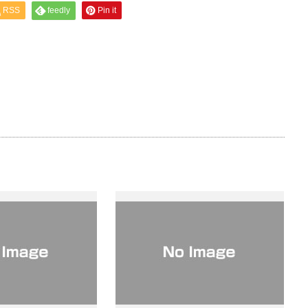
RSS
feedly
Pin it