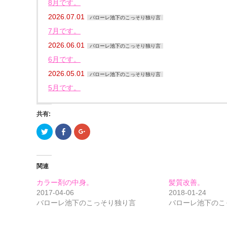
8月です。
2026.07.01
バローレ池下のこっそり独り言
7月です。
2026.06.01
バローレ池下のこっそり独り言
6月です。
2026.05.01
バローレ池下のこっそり独り言
5月です。
共有:
ク
Facebook
ク
リ
で
リ
ッ
共
ッ
ク
有
ク
し
す
し
て
る
て
関連
Twitter
に
Google+
で
は
で
共
ク
共
カラー剤の中身。
髪質改善。
有
リ
有
(新
ッ
(新
2017-04-06
2018-01-24
し
ク
し
バローレ池下のこっそり独り言
バローレ池下のこ
い
し
い
ウ
て
ウ
ィ
く
ィ
ン
だ
ン