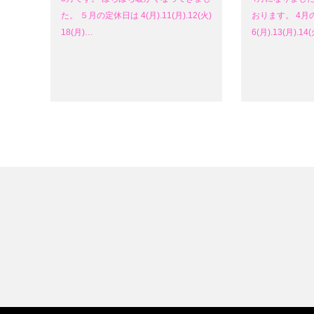
た。 ５月の定休日は 4(月).11(月).12(火)
おります。 4月
18(月)…
6(月).13(月).14