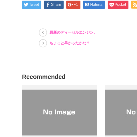
ド
さ
ド
ウ
い
ウ
Tweet
Share
+1
Hatena
Pocket
で
(新
で
開
し
開
き
い
き
ま
ウ
ま
す)
ィ
す)
ン
ド
最新のディーゼルエンジン。
ウ
で
開
ちょっと早かったかな？
き
ま
す)
Recommended