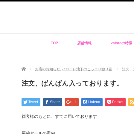
TOP
店舗情報
valoreの特徴
Home
お店のお知らせ
,
バローレ池下のこっそり独り言
注文、
注文、ばんばん入っております。
Tweet
Share
+1
Hatena
Pocket
顧客様のもとに、すでに届いております
福袋セールの案内。