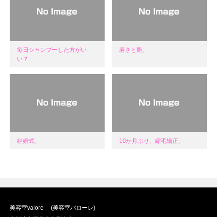
毎日シャンプーした方がい
若さと艶。
い？
結婚式。
10か月ぶり、縮毛矯正。
美容室valore (美容室バローレ)