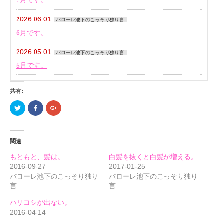
7月です。
2026.06.01
バローレ池下のこっそり独り言
6月です。
2026.05.01
バローレ池下のこっそり独り言
5月です。
共有:
ク
Facebook
ク
リ
で
リ
ッ
共
ッ
ク
有
ク
し
す
し
て
る
て
関連
Twitter
に
Google+
で
は
で
共
ク
共
もともと、髪は。
白髪を抜くと白髪が増える。
有
リ
有
(新
ッ
(新
2016-09-27
2017-01-25
し
ク
し
バローレ池下のこっそり独り
バローレ池下のこっそり独り
い
し
い
ウ
て
ウ
言
言
ィ
く
ィ
ン
だ
ン
ド
さ
ド
ハリコシが出ない。
ウ
い
ウ
で
(新
で
2016-04-14
開
し
開