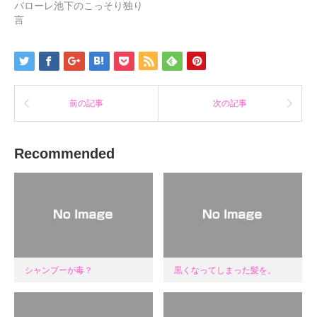
バローレ池下のこっそり独り
き
い
き
ま
ウ
ま
言
す)
ィ
す)
ン
ド
ウ
で
開
き
ま
す)
前の記事
次の記事
Recommended
シャンプーが毒？
黒くなってしまった髪を。