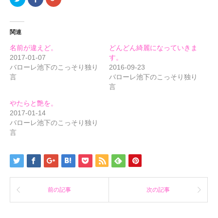
リ
で
リ
ッ
共
ッ
ク
有
ク
し
す
し
て
る
て
関連
Twitter
に
Google+
で
は
で
共
ク
共
名前が違えど。
どんどん綺麗になっていきま
有
リ
有
(新
ッ
(新
2017-01-07
す。
し
ク
し
バローレ池下のこっそり独り
2016-09-23
い
し
い
ウ
て
ウ
言
バローレ池下のこっそり独り
ィ
く
ィ
ン
だ
ン
言
ド
さ
ド
ウ
い
ウ
で
(新
で
やたらと艶を。
開
し
開
2017-01-14
き
い
き
ま
ウ
ま
バローレ池下のこっそり独り
す)
ィ
す)
ン
言
ド
ウ
で
開
き
ま
す)
前の記事
次の記事