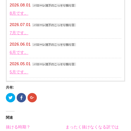
2026.08.01
バローレ池下のこっそり独り言
8月です。
2026.07.01
バローレ池下のこっそり独り言
7月です。
2026.06.01
バローレ池下のこっそり独り言
6月です。
2026.05.01
バローレ池下のこっそり独り言
5月です。
共有:
ク
Facebook
ク
リ
で
リ
ッ
共
ッ
ク
有
ク
し
す
し
て
る
て
関連
Twitter
に
Google+
で
は
で
共
ク
共
抜ける時期？
まったく抜けなくなる訳では
有
リ
有