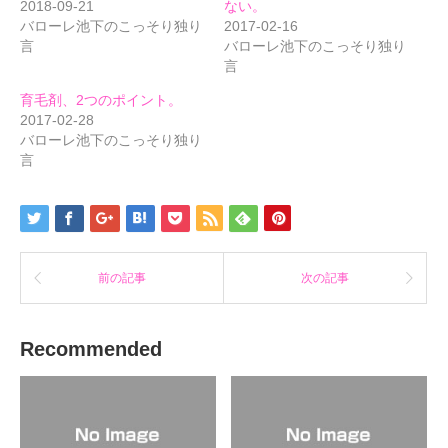
(新
ッ
(新
2018-09-21
ない。
し
ク
し
バローレ池下のこっそり独り
2017-02-16
い
し
い
ウ
て
ウ
言
バローレ池下のこっそり独り
ィ
く
ィ
ン
だ
ン
言
ド
さ
ド
ウ
い
ウ
で
(新
で
育毛剤、2つのポイント。
開
し
開
2017-02-28
き
い
き
ま
ウ
ま
バローレ池下のこっそり独り
す)
ィ
す)
ン
言
ド
ウ
で
開
き
ま
す)
前の記事
次の記事
Recommended