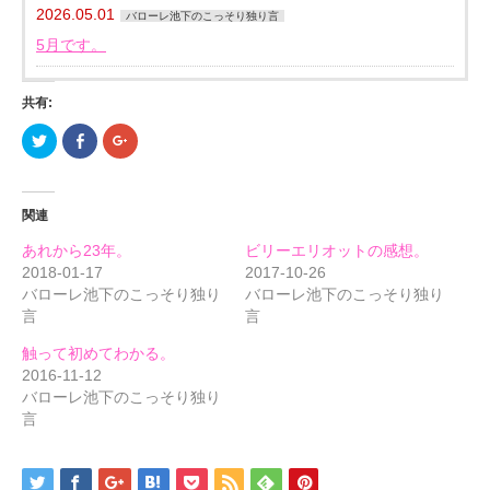
2026.05.01
バローレ池下のこっそり独り言
5月です。
共有:
ク
Facebook
ク
リ
で
リ
ッ
共
ッ
ク
有
ク
し
す
し
て
る
て
関連
Twitter
に
Google+
で
は
で
共
ク
共
あれから23年。
ビリーエリオットの感想。
有
リ
有
(新
ッ
(新
2018-01-17
2017-10-26
し
ク
し
バローレ池下のこっそり独り
バローレ池下のこっそり独り
い
し
い
ウ
て
ウ
言
言
ィ
く
ィ
ン
だ
ン
ド
さ
ド
触って初めてわかる。
ウ
い
ウ
で
(新
で
2016-11-12
開
し
開
バローレ池下のこっそり独り
き
い
き
ま
ウ
ま
言
す)
ィ
す)
ン
ド
ウ
で