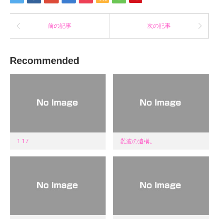
開
き
ま
す)
前の記事
次の記事
Recommended
1.17
難波の遺構。