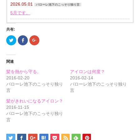
2026.05.01
バローレ池下のこっそり独り言
5月です。
共有:
ク
Facebook
ク
リ
で
リ
ッ
共
ッ
ク
有
ク
し
す
し
て
る
て
関連
Twitter
に
Google+
で
は
で
共
ク
共
髪を熱から守る。
アイロンは何度？
有
リ
有
(新
ッ
(新
2016-02-20
2016-02-14
し
ク
し
バローレ池下のこっそり独り
バローレ池下のこっそり独り
い
し
い
ウ
て
ウ
言
言
ィ
く
ィ
ン
だ
ン
ド
さ
ド
髪がきれいになるアイロン？
ウ
い
ウ
で
(新
で
2016-11-15
開
し
開
バローレ池下のこっそり独り
き
い
き
ま
ウ
ま
言
す)
ィ
す)
ン
ド
ウ
で