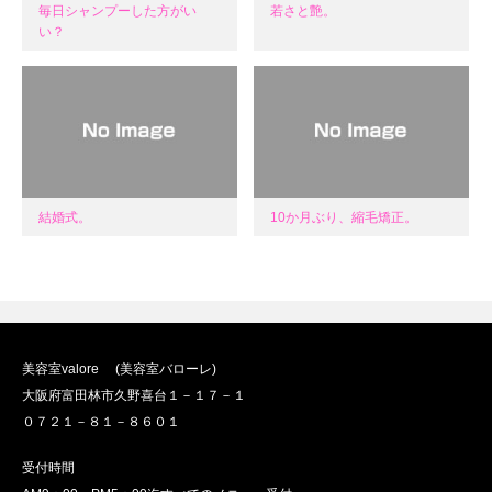
毎日シャンプーした方がい
若さと艶。
い？
結婚式。
10か月ぶり、縮毛矯正。
美容室valore (美容室バローレ)
大阪府富田林市久野喜台１－１７－１
０７２１－８１－８６０１
受付時間