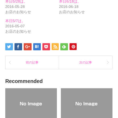
本日5/28は。
本日6/18は。
有
リ
有
(新
ッ
(新
2016-05-28
2016-06-18
し
ク
し
お店のお知らせ
お店のお知らせ
い
し
い
ウ
て
ウ
ィ
く
ィ
本日5/7は。
ン
だ
ン
ド
さ
ド
2016-05-07
ウ
い
ウ
で
(新
で
お店のお知らせ
開
し
開
き
い
き
ま
ウ
ま
す)
ィ
す)
ン
ド
ウ
で
開
き
前の記事
次の記事
ま
す)
Recommended