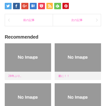
で
開
き
ま
す)
前の記事
次の記事
Recommended
28年ぶり。
遂に！！