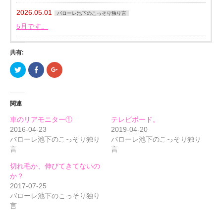
2026.05.01
バローレ池下のこっそり独り言
5月です。
共有:
ク
Facebook
ク
リ
で
リ
ッ
共
ッ
ク
有
ク
し
す
し
て
る
て
関連
Twitter
に
Google+
で
は
で
共
ク
共
車のリアモニター①
テレビボード。
有
リ
有
(新
ッ
(新
2016-04-23
2019-04-20
し
ク
し
バローレ池下のこっそり独り
バローレ池下のこっそり独り
い
し
い
ウ
て
ウ
言
言
ィ
く
ィ
ン
だ
ン
ド
さ
ド
切れ毛か、伸びてきてないの
ウ
い
ウ
で
(新
で
か？
開
し
開
2017-07-25
き
い
き
ま
ウ
ま
バローレ池下のこっそり独り
す)
ィ
す)
ン
言
ド
ウ