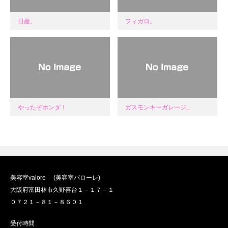
日産。
フィガロ。
やったぞホンダ！
ガスモンキーガレージ。
美容室valore (美容室バローレ)
大阪府富田林市久野喜台１－１７－１
０７２１－８１－８６０１
受付時間