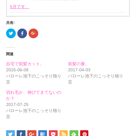
5月です。
共有:
ク
Facebook
ク
リ
で
リ
ッ
共
ッ
ク
有
ク
し
す
し
て
る
て
関連
Twitter
に
Google+
で
は
で
共
ク
共
自宅で前髪カット。
前髪の量。
有
リ
有
(新
ッ
(新
2016-06-08
2017-04-03
し
ク
し
バローレ池下のこっそり独り
バローレ池下のこっそり独り
い
し
い
ウ
て
ウ
言
言
ィ
く
ィ
ン
だ
ン
ド
さ
ド
切れ毛か、伸びてきてないの
ウ
い
ウ
で
(新
で
か？
開
し
開
2017-07-25
き
い
き
ま
ウ
ま
バローレ池下のこっそり独り
す)
ィ
す)
ン
言
ド
ウ
で
開
き