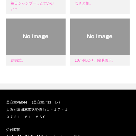
毎日シャンプーした方がい
若さと艶。
い？
結婚式。
10か月ぶり、縮毛矯正。
美容室valore (美容室バローレ)
大阪府富田林市久野喜台１－１７－１
０７２１－８１－８６０１
受付時間