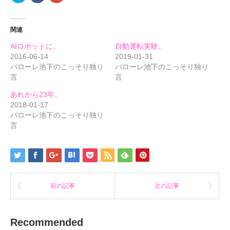
ッ
共
ッ
ク
有
ク
し
す
し
て
る
て
関連
Twitter
に
Google+
で
は
で
共
ク
共
AIロボットに。
自動運転実験。
有
リ
有
(新
ッ
(新
2016-06-14
2019-01-31
し
ク
し
バローレ池下のこっそり独り
バローレ池下のこっそり独り
い
し
い
ウ
て
ウ
言
言
ィ
く
ィ
ン
だ
ン
ド
さ
ド
あれから23年。
ウ
い
ウ
で
(新
で
2018-01-17
開
し
開
バローレ池下のこっそり独り
き
い
き
ま
ウ
ま
言
す)
ィ
す)
ン
ド
ウ
で
開
き
ま
す)
前の記事
次の記事
Recommended