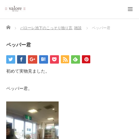
Home
バローレ池下のこっそり独り言
,
雑談
ペッパー君
ペッパー君
初めて実物見ました。
ペッパー君。